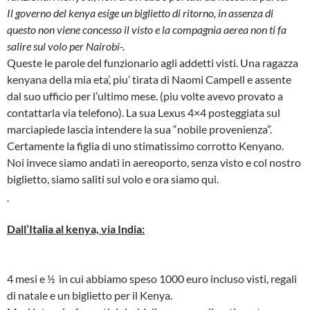
Il governo del kenya esige un biglietto di ritorno, in assenza di
questo non viene concesso il visto e la compagnia aerea non ti fa
salire sul volo per Nairobi-.
Queste le parole del funzionario agli addetti visti. Una ragazza
kenyana della mia eta’, piu’ tirata di Naomi Campell e assente
dal suo ufficio per l’ultimo mese. (piu volte avevo provato a
contattarla via telefono). La sua Lexus 4×4 posteggiata sul
marciapiede lascia intendere la sua “nobile provenienza”.
Certamente la figlia di uno stimatissimo corrotto Kenyano.
Noi invece siamo andati in aereoporto, senza visto e col nostro
biglietto, siamo saliti sul volo e ora siamo qui.
Dall’Italia al kenya, via India:
4 mesi e ½ in cui abbiamo speso 1000 euro incluso visti, regali
di natale e un biglietto per il Kenya.