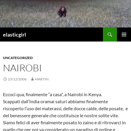
Vai
al
contenuto
Cerca
elasticgirl
MENU
PRINCI
UNCATEGORIZED
NAIROBI
23/12/2006
MARTIN
Eccoci qua, finalmente “a casa”, a Nairobi in Kenya.
Scappati dall’India oramai saturi abbiamo finalmente
riscoperto l’uso dei materassi, delle docce calde, delle posate, e
del benessere generale che costituisce le nostre solite vite.
Siamo felici di aver finalmente posato lo zaino e di ritrovarci in
quello che per noi va considerato un paradiso di ordine e