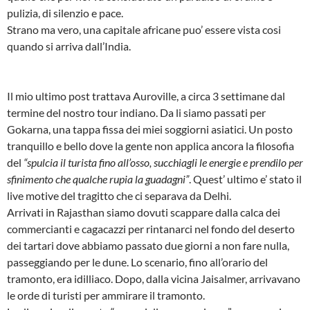
pulizia, di silenzio e pace.
Strano ma vero, una capitale africane puo’ essere vista cosi
quando si arriva dall’India.
Il mio ultimo post trattava Auroville, a circa 3 settimane dal
termine del nostro tour indiano. Da li siamo passati per
Gokarna, una tappa fissa dei miei soggiorni asiatici. Un posto
tranquillo e bello dove la gente non applica ancora la filosofia
del
“spulcia il turista fino all’osso, succhiagli le energie e prendilo per
sfinimento che qualche rupia la guadagni”
. Quest’ ultimo e’ stato il
live motive del tragitto che ci separava da Delhi.
Arrivati in Rajasthan siamo dovuti scappare dalla calca dei
commercianti e cagacazzi per rintanarci nel fondo del deserto
dei tartari dove abbiamo passato due giorni a non fare nulla,
passeggiando per le dune. Lo scenario, fino all’orario del
tramonto, era idilliaco. Dopo, dalla vicina Jaisalmer, arrivavano
le orde di turisti per ammirare il tramonto.