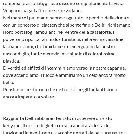
rompiballe assortiti, gli ostruiscono completamente la vista.
Vengono pagati affinche’ se ne vadano.
Nel mentre i pullmann hanno raggiunto le pendici della duna e,
con un concerto di clacson che si sente fino a Delhi, richiamano
i loro portafogli ambulanti nel ventre della cassaforte. Il
polverono riporta l’animalus turisticus nella vicina Jaisalmer
lasciando a noi, che timidamente emergiamo dal nostro
nascondiglio, tante meravigliose aiuole di coloratissima
plastica.
Divertiti ed afflitti ci incamminiamo verso la nostra capanna,
dove accendiamo il fuoco e ammiriamo un celo ancora molto
bello.
Pensiamo: per foruna che ne i turisti ne gli indiani hanno
ancora imparato a volare.
Raggiunta Delhi abbiamo tentato di ottenere un visto
kenyano. Il nostro biglietto di sola andata, a detta dei
funzionari kenyoti, non ci avrebbe portati da nessuna parte. –