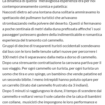
La dinamica di questa “meravigliosa esperienza”era per noi
contemporaneamente comica e patetica:
Nascosti dietro ad una lontana duna solitaria ammiravamo lo
spettacolo dei pullmann turistici che arivavano
strombazzando nella polvere del deserto. Questi si fermavano
a poche centinaia di metri dalla duna prefissata affinche’ i suoi
passeggeri potessero godere della indimenticabile e romantica
esperienza del tramonto col cammello.
Gruppi di decine di trasparenti turisti occidentali scendevano
dal bus con le loro belle tenute safari nuove per percorrere i
100 metri che li separavano dalla meta a dorso di cammello.
Dopo una strenuante contrattazione la carovana partiva per il
suo viaggio. Per ogni cammello un turista, per ogni turista un
uomo che tira e uno spinge, un bambino che vende patatine ed
un secondo bibite. I meno intrepidi hanno potuto optare per
un carrello (tirato dal cammello frustrato da 3 indiani).
Dopo 5 minuti si raggiungono le dune, il tempo di scendere dal
cammello e voltarsi verso il sole calante che la calca di bambini
con collane, musicisti che impongono le loro performance e