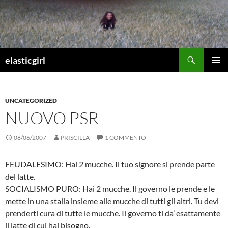
Vai
al
contenuto
Cerca
elasticgirl
MENU
PRINCI
UNCATEGORIZED
NUOVO PSR
08/06/2007
PRISCILLA
1 COMMENTO
FEUDALESIMO: Hai 2 mucche. Il tuo signore si prende parte
del latte.
SOCIALISMO PURO: Hai 2 mucche. Il governo le prende e le
mette in una stalla insieme alle mucche di tutti gli altri. Tu devi
prenderti cura di tutte le mucche. Il governo ti da’ esattamente
il latte di cui hai bisogno.