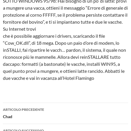
SOTTO WINDOWS 95/98: Hai bisogno di un po’ di latte: provi
a mungere una vacca, ottieni il messaggio “Errore di generale di
protezione al corno FFFFF, se il problema persiste contattare il
fornitore del bovino”, e ti si impiantano tutte e due le vacche.
Su Internet trovi
che è possibile aggiornare i drivers, scaricando il file
“Cow_OK.dll”, di 18 mega. Dopo un paio d’ore di modem, lo
inSTALLI, fai ripartire le vacch… pardon, il sistema, il quale non
riconosce più le mammelle. Allora devi reinSTALLARE tutto
daccapo: formatti (a bastonate) le vacche, installi WIN95, a
quel punto provi a mungere, e ottieni latte rancido. Abbatti le
due vacche e vai in vacanza all’Hotel Flamingo
Navigazione
ARTICOLO PRECEDENTE
articolo
Chad
ARTICOLO SUCCESSIVO