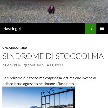
Vai
al
contenuto
Cerca
elasticgirl
MENU
PRINCI
UNCATEGORIZED
SINDROME DI STOCCOLMA
GALLERIA
03/09/2018
PRISCILLA
La sindrome di Stoccolma colpisce la vittima che invece di
odiare il suo aguzzino ne rimane affascinata.