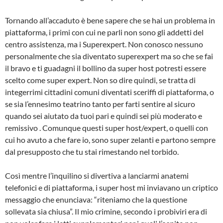
Tornando all’accaduto è bene sapere che se hai un problema in
piattaforma, i primi con cui ne parli non sono gli addetti del
centro assistenza, ma i Superexpert. Non conosco nessuno
personalmente che sia diventato superexpert ma so che se fai
il bravo e ti guadagni il bollino da super host potresti essere
scelto come super expert. Non so dire quindi, se tratta di
integerrimi cittadini comuni diventati sceriffi di piattaforma, o
se sia l’ennesimo teatrino tanto per farti sentire al sicuro
quando sei aiutato da tuoi pari e quindi sei più moderato e
remissivo . Comunque questi super host/expert, o quelli con
cui ho avuto a che fare io, sono super zelanti e partono sempre
dal presupposto che tu stai rimestando nel torbido.
Così mentre l’inquilino si divertiva a lanciarmi anatemi
telefonici e di piattaforma, i super host mi inviavano un criptico
messaggio che enunciava: “riteniamo che la questione
sollevata sia chiusa”. Il mio crimine, secondo i probiviri era di